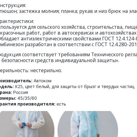
нструкция:
пюшон; застежка молния; планка; рукав и низ брюк на эл
рактеристики:
пользуется для сельского хозяйства, строительства, пи
красочных работ, работ в автосервисах и автохозяйствах
Обладает антиэлектрическими свойствами ГОСТ 12.4.124-83
мбинезон разработан в соответствии с ГОСТ 12.4.280-20
одукция соответствует требованиям Технического регл
 безопасности средств индивидуальной защиты».
ерильность: нестерильно.
оизводитель:
Автоком
дель:
К25, цвет белый, для защиты от брызг и твердых частиц
рана:
Россия
змеры:
45/35/60
рантия производителя:
есть