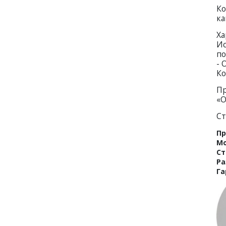
Ко
ка
Ха
Ис
по
- 
Ко
Пр
«О
Ст
Пр
Мо
Ст
Ра
Га