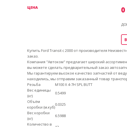
ЦЕНА
0
ДО
В
Купить Ford Transit c 2000 от производителя Неизвес
заказ.
Компания "Автоком" предлагает широкий ассортимент
вы можете сделать предварительный заказ автозапча
Мы гарантируем высокое качество запчастей от веду
находились, мы отправим заказанный товар транспор
Резьба
M100 X 4-7H SPL BUTT
Вес единицы
0.5499
(кг)
Объём
0.0325
коробки (м.куб)
Вес коробки
6.5988
(кг)
Количество в